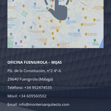
OFICINA FUENGIROLA – MIJAS
Plz. de la Constitución, nº2 4º-6
29640 Fuengirola (Málaga)
Teléfono: +34 952474535
Móvil: +34 609560502
Email:
info@monteroarquitecto.com