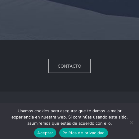
CONTACTO
© Copyright 2021 - 2026 | Web diseñada por
VisualCero
| Todos los
Usamos cookies para asegurar que te damos la mejor
derechos reservados |
Política de privacidad
|
Aviso legal
experiencia en nuestra web. Si continúas usando este sitio,
asumiremos que estás de acuerdo con ello.
+34 609560502
ENVIAR E-MAIL
Aceptar
Política de privacidad