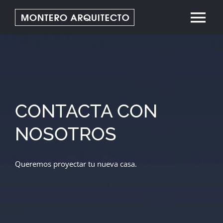
Saltar
Tog
al
contenido
Nav
Inicio
Conócenos
CONTACTA CON
Servicios
NOSOTROS
Proyectos
Queremos proyectar tu nueva casa.
Contacto